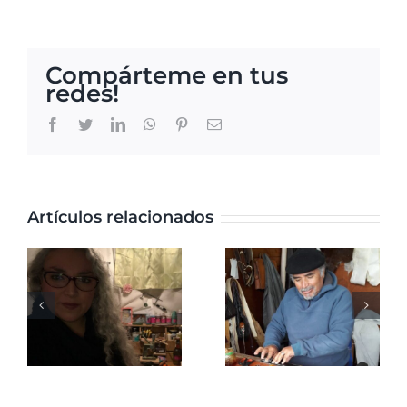
Compárteme en tus
redes!
Facebook
Twitter
LinkedIn
WhatsApp
Pinterest
Correo
electrónico
Artículos relacionados
Víctor
a
Daniel
Alfaro
Uribe
Rivera