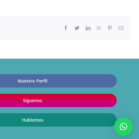
Facebook
Twitter
LinkedIn
WhatsApp
Pinterest
Correo
electrón
Nuestro Perfil
Síguenos
Hablemos