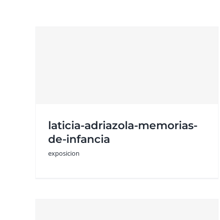
-
saray-perez-mural-
chemamull
laticia-adriazola-memorias-
exposicion
de-infancia
exposicion