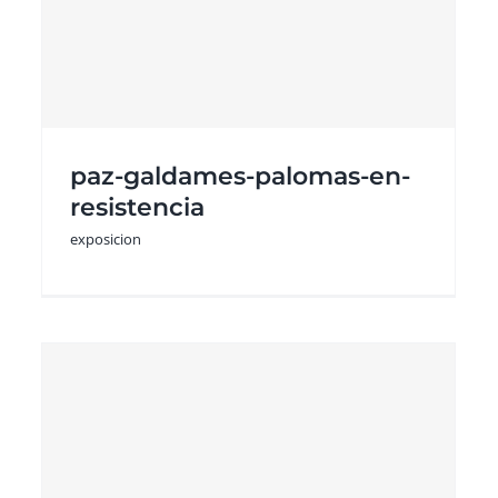
carolina-vargas-la-
urdimbre-de-la-
memoria
paz-galdames-palomas-en-
exposicion
resistencia
exposicion
maximiliano-