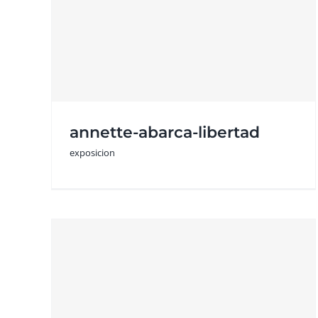
paz-galdames-
-
palomas-en-
resistencia
exposicion
annette-abarca-libertad
exposicion
o-
fanny-bocca-vuelve-