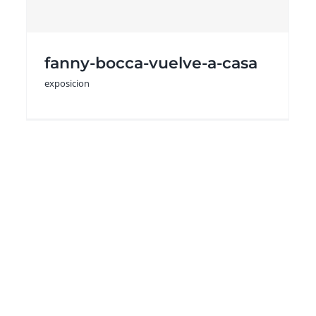
sepulveda-el-ultimo-
abrazo
exposicion
fanny-bocca-vuelve-a-casa
exposicion