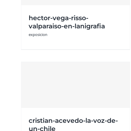
a-casa
hector-vega-risso-
exposicion
valparaiso-en-lanigrafia
exposicion
la-
cristian-acevedo-la-voz-de-
un-chile