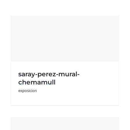
yimara-praihuan-
contenedor-de-
memoria
saray-perez-mural-
exposicion
chemamull
exposicion